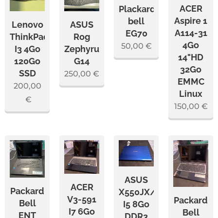
ACER
Plackard
Aspire 1
bell
Lenovo
ASUS
A114-31
EG70
ThinkPad
Rog
4Go
50,00
€
I3 4Go
Zephyrus
14"HD
120Go
G14
32Go
SSD
250,00
€
EMMC
200,00
Linux
€
150,00
€
ASUS
ACER
Packard
X550JX/R510J
V3-591
Packard
Bell
I5 8Go
I7 6Go
Bell
ENT
DDR3