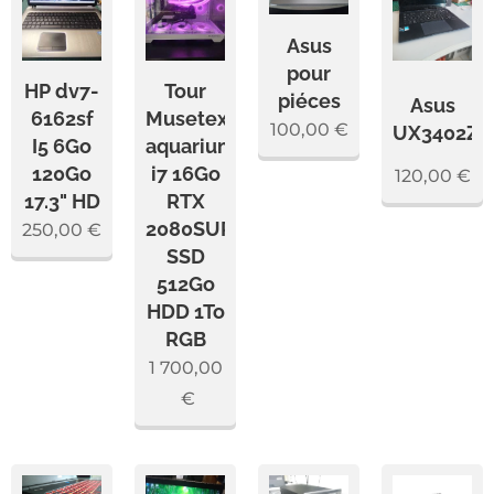
Asus
pour
HP dv7-
Tour
piéces
Asus
6162sf
Musetex
100,00
€
UX3402Z
I5 6Go
aquarium
120Go
i7 16Go
120,00
€
17.3" HD
RTX
2080SUPER
250,00
€
SSD
512Go
HDD 1To
RGB
1 700,00
€