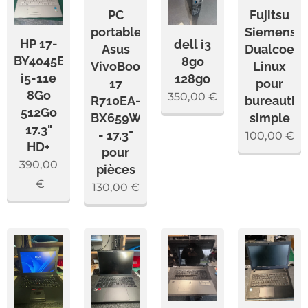
PC
Fujitsu
portable
Siemens
HP 17-
dell i3
Asus
Dualcoeur
BY4045BF
8go
VivoBook
Linux
i5-11e
128go
17
pour
8Go
350,00
€
R710EA-
bureautiq
512Go
BX659W
simple
17.3"
- 17.3"
100,00
€
HD+
pour
390,00
pièces
€
130,00
€