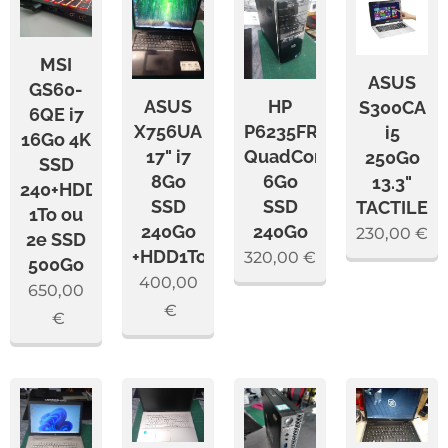
MSI
ASUS
GS60-
ASUS
HP
S300CA
6QE i7
X756UA
P6235FR
i5
16Go 4K
17" i7
QuadCore
250Go
SSD
8Go
6Go
13.3"
240+HDD
SSD
SSD
TACTILE
1To ou
240Go
240Go
230,00
€
2e SSD
+HDD1To
320,00
€
500Go
400,00
650,00
€
€