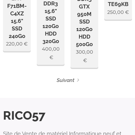
DDR3
TE69KB
F71BM-
GTX
15.6"
250,00
€
C4XZ
950M
SSD
15.6"
SSD
120Go
SSD
120Go
HDD
240Go
HDD
320Go
500Go
220,00
€
400,00
300,00
€
€
Suivant
RICO57
Site de Vente de matériel Informatique neuf et