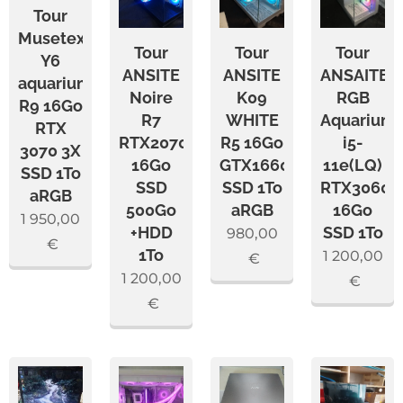
Tour
Musetex
Tour
Tour
Tour
Y6
ANSITE
ANSITE
ANSAITE
aquarium
Noire
K09
RGB
R9 16Go
R7
WHITE
Aquarium
RTX
RTX2070
R5 16Go
i5-
3070 3X
16Go
GTX1660
11e(LQ)
SSD 1To
SSD
SSD 1To
RTX3060(
aRGB
500Go
aRGB
16Go
1 950,00
+HDD
SSD 1To
980,00
€
1To
1 200,00
€
1 200,00
€
€