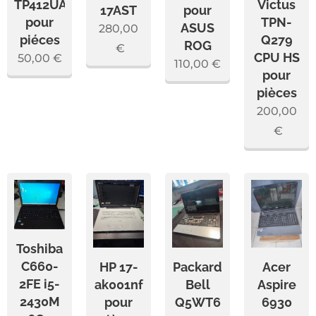
TP412UA
Victus
17AST
pour
pour
TPN-
ASUS
280,00
piéces
Q279
ROG
€
CPU HS
50,00
€
110,00
€
pour
pièces
200,00
€
Toshiba
C660-
HP 17-
Packard
Acer
2FE i5-
ak001nf
Bell
Aspire
2430M
pour
Q5WT6
6930