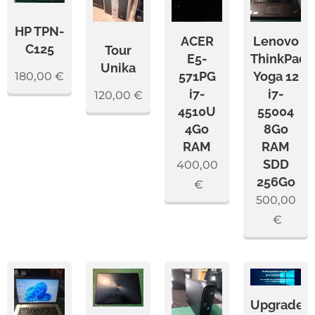
HP TPN-
ACER
Lenovo
C125
Tour
E5-
ThinkPad
Unika
571PG
Yoga 12
180,00
€
i7-
i7-
120,00
€
4510U
55004
4Go
8Go
RAM
RAM
SDD
400,00
256Go
€
500,00
€
Upgrade