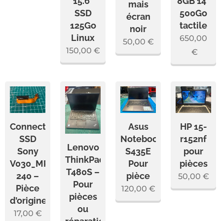
15.6"
8GB 14"
mais
SSD
500Go
écran
125Go
tactile
noir
Linux
650,00
50,00
€
150,00
€
€
Connecteur
Asus
HP 15-
SSD
Notebook
r152nf
Lenovo
Sony
S435E
pour
ThinkPad
V030_MP_SSD_1CH1CONN_FPC-
Pour
pièces
T480S –
240 –
pièce
50,00
€
Pour
Pièce
120,00
€
pièces
d’origine
ou
17,00
€