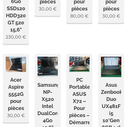
6Go
pièces
pour
pour
SSD120
pièces
pièces
30,00
€
HDD320
80,00
€
30,00
€
GT 520
15,6"
230,00
€
Acer
PC
Samsung
Asus
Aspire
Portable
NP-
Zenbook
5552G
ASUS
X520
Duo
pour
X72 –
Intel
UX481F
pièces
Pour
DualCore,
i5
pièces –
30,00
€
4Go
10°Gen
Démarre