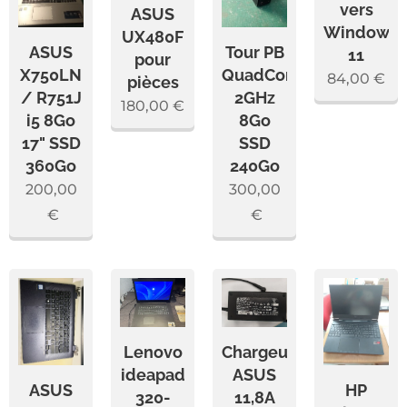
vers
ASUS
Windows
UX480F
ASUS
Tour PB
11
pour
X750LN
QuadCore
84,00
€
pièces
/ R751J
2GHz
180,00
€
i5 8Go
8Go
17" SSD
SSD
360Go
240Go
200,00
300,00
€
€
Lenovo
Chargeur
ideapad
ASUS
ASUS
HP
320-
11,8A