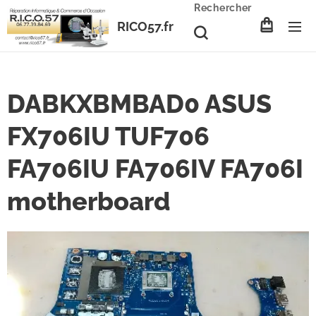
Rechercher
RICO57.fr
DABKXBMBAD0 ASUS
FX706IU TUF706
FA706IU FA706IV FA706I
motherboard