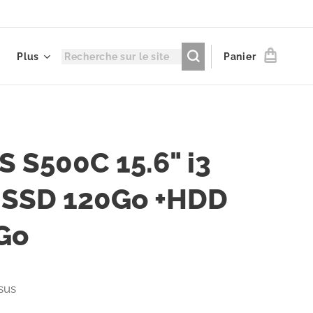
Plus
Panier
 S500C 15.6" i3
 SSD 120Go +HDD
Go
sus