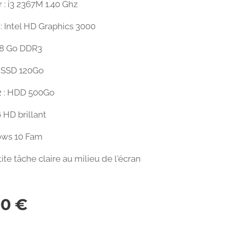
 : i3 2367M 1.40 Ghz
: Intel HD Graphics 3000
 8 Go DDR3
: SSD 120Go
2 : HDD 500Go
6 HD brillant
ows 10 Fam
tite tâche claire au milieu de l'écran
00
€