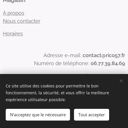
Magasin
À propos
Nous contacter
Horaires
Adresse e-mail:
contact@rico57.fr
Numéro de téléphone:
06.77.39.84.69
Numéro Siren : 815398250
Numéro de TVA : FR68815398250
Ce site utilise des cookies pour permettre le bon
fonctionnement, la sécurité, et vous offrir la meilleure
expérience utilisateur possible.
Optimisé par
Webnode
Cookies
N'acceptez que le nécessaire
Tout accepter