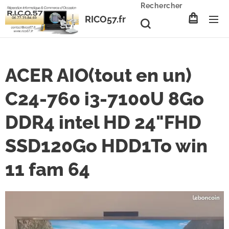
Rechercher
RICO57.fr
ACER AIO(tout en un)
C24-760 i3-7100U 8Go
DDR4 intel HD 24"FHD
SSD120Go HDD1To win
11 fam 64